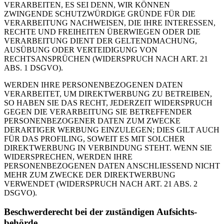
VERARBEITEN, ES SEI DENN, WIR KÖNNEN
ZWINGENDE SCHUTZWÜRDIGE GRÜNDE FÜR DIE
VERARBEITUNG NACHWEISEN, DIE IHRE INTERESSEN,
RECHTE UND FREIHEITEN ÜBERWIEGEN ODER DIE
VERARBEITUNG DIENT DER GELTENDMACHUNG,
AUSÜBUNG ODER VERTEIDIGUNG VON
RECHTSANSPRÜCHEN (WIDERSPRUCH NACH ART. 21
ABS. 1 DSGVO).
WERDEN IHRE PERSONENBEZOGENEN DATEN
VERARBEITET, UM DIREKTWERBUNG ZU BETREIBEN,
SO HABEN SIE DAS RECHT, JEDERZEIT WIDERSPRUCH
GEGEN DIE VERARBEITUNG SIE BETREFFENDER
PERSONENBEZOGENER DATEN ZUM ZWECKE
DERARTIGER WERBUNG EINZULEGEN; DIES GILT AUCH
FÜR DAS PROFILING, SOWEIT ES MIT SOLCHER
DIREKTWERBUNG IN VERBINDUNG STEHT. WENN SIE
WIDERSPRECHEN, WERDEN IHRE
PERSONENBEZOGENEN DATEN ANSCHLIESSEND NICHT
MEHR ZUM ZWECKE DER DIREKTWERBUNG
VERWENDET (WIDERSPRUCH NACH ART. 21 ABS. 2
DSGVO).
Beschwerde­recht bei der zuständigen Aufsichts­
behörde